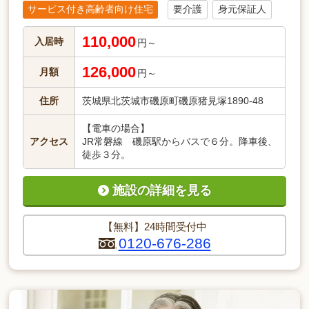
サービス付き高齢者向け住宅
要介護
身元保証人
110,000
入居時
円～
126,000
月額
円～
住所
茨城県北茨城市磯原町磯原猪見塚1890-48
【電車の場合】
アクセス
JR常磐線 磯原駅からバスで６分。降車後、
徒歩３分。
施設の詳細を見る
【無料】24時間受付中
0120-676-286