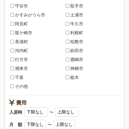
守谷市
取手市
かすみがうら市
土浦市
阿見町
牛久市
龍ケ崎市
利根町
美浦村
稲敷市
河内町
鉾田市
行方市
鹿嶋市
潮来市
神栖市
千葉
栃木
その他
費用
入居時
〜
月 額
〜