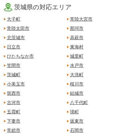
茨城県の対応エリア
大子町
常陸大宮市
常陸太田市
那珂市
北茨城市
高萩市
日立市
東海村
ひたちなか市
城里町
笠間市
水戸市
茨城町
大洗町
小美玉市
桜川市
筑西市
結城市
古河市
八千代町
五霞町
境町
下妻市
坂東市
常総市
石岡市