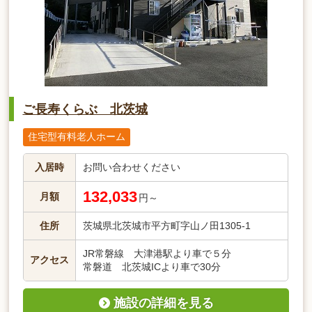
ご長寿くらぶ 北茨城
住宅型有料老人ホーム
入居時
お問い合わせください
132,033
月額
円～
住所
茨城県北茨城市平方町字山ノ田1305-1
JR常磐線 大津港駅より車で５分
アクセス
常磐道 北茨城ICより車で30分
施設の詳細を見る