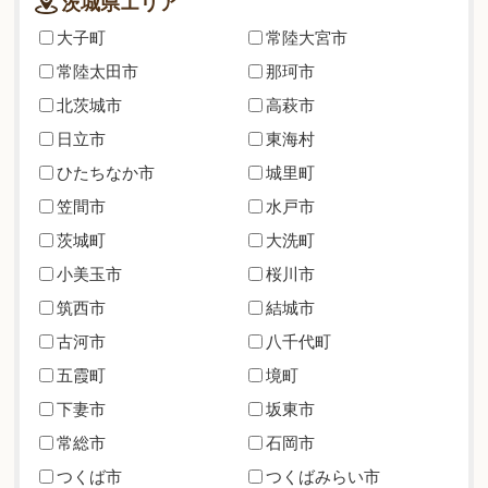
茨城県エリア
大子町
常陸大宮市
常陸太田市
那珂市
北茨城市
高萩市
日立市
東海村
ひたちなか市
城里町
笠間市
水戸市
茨城町
大洗町
小美玉市
桜川市
筑西市
結城市
古河市
八千代町
五霞町
境町
下妻市
坂東市
常総市
石岡市
つくば市
つくばみらい市