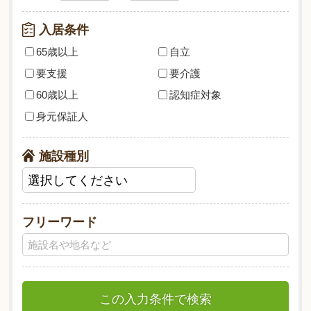
入居条件
65歳以上
自立
要支援
要介護
60歳以上
認知症対象
身元保証人
施設種別
フリーワード
この入力条件で検索