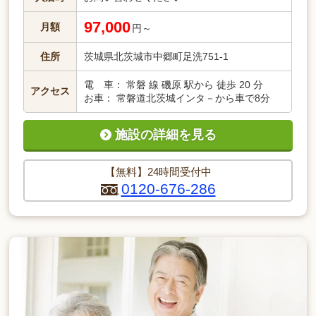
97,000
月額
円～
住所
茨城県北茨城市中郷町足洗751-1
電 車： 常磐 線 磯原 駅から 徒歩 20 分
アクセス
お車： 常磐道北茨城インタ－から車で8分
施設の詳細を見る
【無料】24時間受付中
0120-676-286