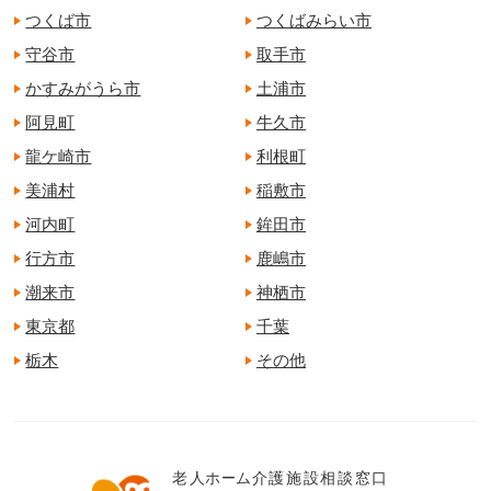
つくば市
つくばみらい市
守谷市
取手市
かすみがうら市
土浦市
阿見町
牛久市
龍ケ崎市
利根町
美浦村
稲敷市
河内町
鉾田市
行方市
鹿嶋市
潮来市
神栖市
東京都
千葉
栃木
その他