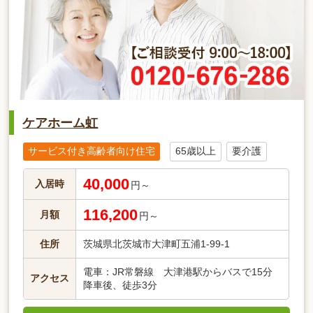
ケアホーム虹
サービス付き高齢者向け住宅
65歳以上
要介護
40,000
入居時
円～
116,200
月額
円～
住所
茨城県北茨城市大津町五浦1-99-1
電車：JR常磐線 大津港駅からバスで15分
アクセス
降車後、徒歩3分