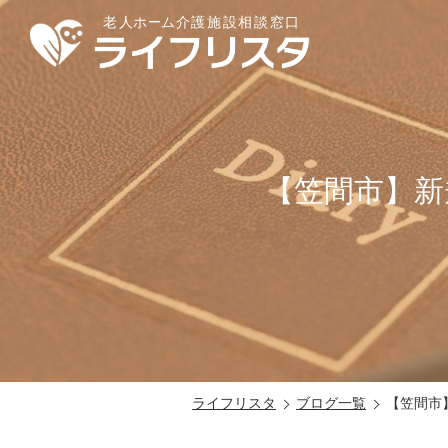
【笠間市】新
ライフリスタ
ブログ一覧
【笠間市