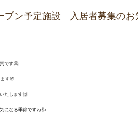
ープン予定施設 入居者募集のお知
賀です🤗
ます🌸
いたします🙌
気になる季節ですね👍