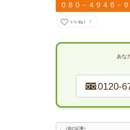
０８０－４９４６－９
いいね！
7
あな
0120-6
（前の記事）