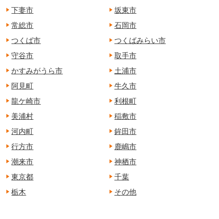
下妻市
坂東市
常総市
石岡市
つくば市
つくばみらい市
守谷市
取手市
かすみがうら市
土浦市
阿見町
牛久市
龍ケ崎市
利根町
美浦村
稲敷市
河内町
鉾田市
行方市
鹿嶋市
潮来市
神栖市
東京都
千葉
栃木
その他