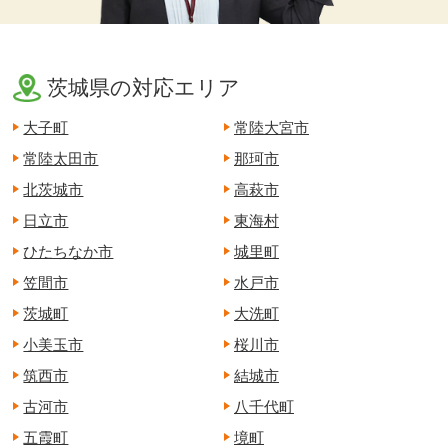
茨城県の対応エリア
大子町
常陸大宮市
常陸太田市
那珂市
北茨城市
高萩市
日立市
東海村
ひたちなか市
城里町
笠間市
水戸市
茨城町
大洗町
小美玉市
桜川市
筑西市
結城市
古河市
八千代町
五霞町
境町