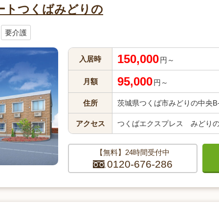
ートつくばみどりの
要介護
150,000
入居時
円～
95,000
月額
円～
住所
茨城県つくば市みどりの中央B-5
アクセス
つくばエクスプレス みどりの駅
【無料】24時間受付中
0120-676-286