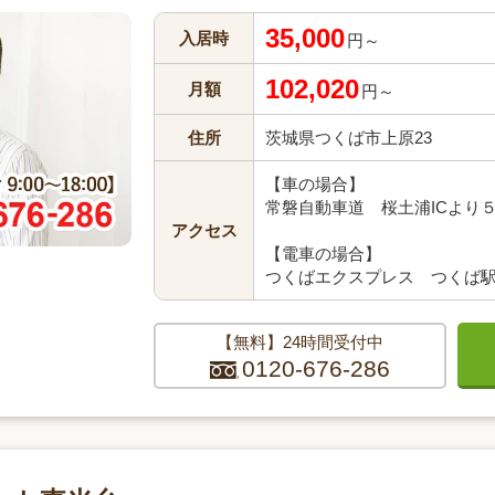
35,000
入居時
円～
102,020
月額
円～
住所
茨城県つくば市上原23
【車の場合】
常磐自動車道 桜土浦ICより
アクセス
【電車の場合】
つくばエクスプレス つくば駅
【無料】24時間受付中
0120-676-286