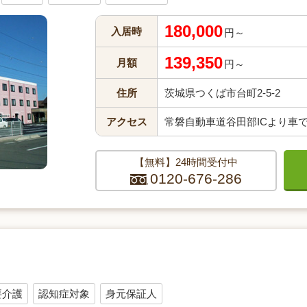
180,000
入居時
円～
139,350
月額
円～
住所
茨城県つくば市台町2-5-2
アクセス
常磐自動車道谷田部ICより車
【無料】24時間受付中
0120-676-286
要介護
認知症対象
身元保証人