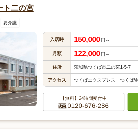
ート二の宮
要介護
150,000
入居時
円～
122,000
月額
円～
住所
茨城県つくば市二の宮1-5-7
アクセス
つくばエクスプレス つくば駅か
【無料】24時間受付中
0120-676-286