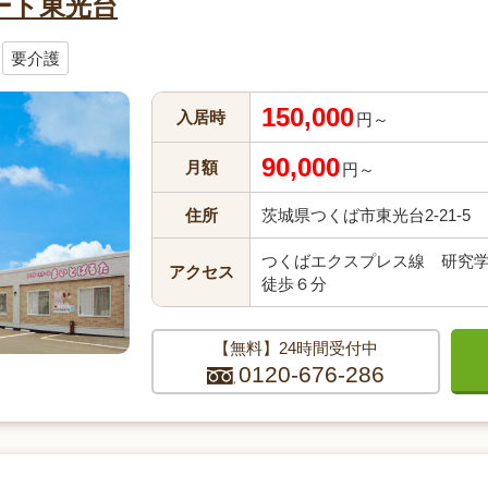
ート東光台
要介護
150,000
入居時
円～
90,000
月額
円～
住所
茨城県つくば市東光台2-21-5
つくばエクスプレス線 研究
アクセス
徒歩６分
【無料】24時間受付中
0120-676-286