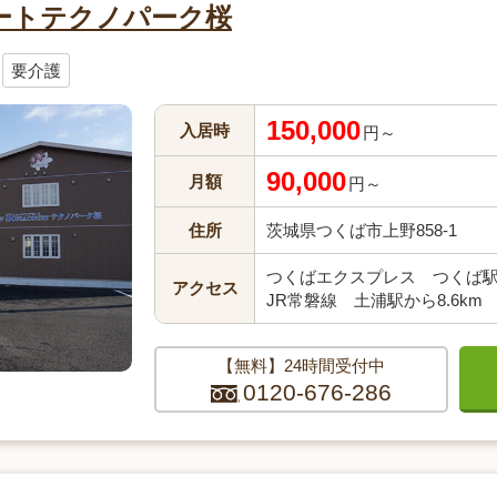
ートテクノパーク桜
要介護
150,000
入居時
円～
90,000
月額
円～
住所
茨城県つくば市上野858-1
つくばエクスプレス つくば駅か
アクセス
JR常磐線 土浦駅から8.6km
【無料】24時間受付中
0120-676-286