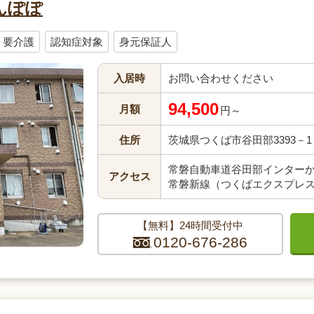
んぽぽ
要介護
認知症対象
身元保証人
入居時
お問い合わせください
94,500
月額
円～
住所
茨城県つくば市谷田部3393－1
常磐自動車道谷田部インターから
アクセス
常磐新線（つくばエクスプレス
【無料】24時間受付中
0120-676-286