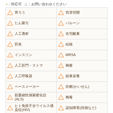
○
：対応可
△
：お問い合わせください
胃ろう
気管切開
たん吸引
バルーン
人工透析
在宅酸素
肝炎
結核
インスリン
MRSA
人工肛門・ストマ
褥瘡
人工呼吸器
経鼻栄養
ペースメーカー
疥癬(かいせん)
筋萎縮性側索硬化症
梅毒
(ALS)
ヒト免疫不全ウイルス感
認知障害(徘徊など)
染症(HIV)