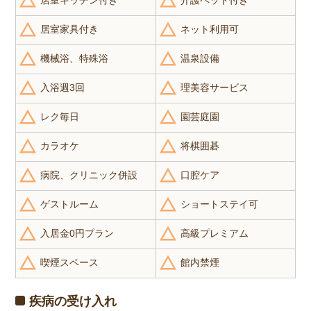
居室キッチン付き
介護ベッド付き
居室家具付き
ネット利用可
機械浴、特殊浴
温泉設備
入浴週3回
理美容サービス
レク毎日
園芸庭園
カラオケ
将棋囲碁
病院、クリニック併設
口腔ケア
ゲストルーム
ショートステイ可
入居金0円プラン
高級プレミアム
喫煙スペース
館内禁煙
疾病の受け入れ