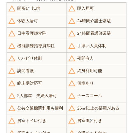
開所1年以内
即入居可
体験入居可
24時間介護士常駐
日中看護師常駐
24時間看護師常駐
機能訓練指導員常駐
手厚い人員体制
リハビリ体制
夜間有人
訪問看護
終身利用可能
終末期対応可
個室あり
2人部屋、夫婦入居可
ナースコール
公共交通機関利用も便利
26㎡以上の部屋がある
居室トイレ付き
居室風呂付き