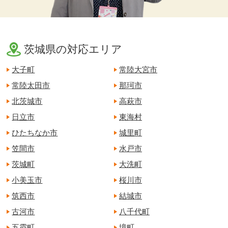
茨城県の対応エリア
大子町
常陸大宮市
常陸太田市
那珂市
北茨城市
高萩市
日立市
東海村
ひたちなか市
城里町
笠間市
水戸市
茨城町
大洗町
小美玉市
桜川市
筑西市
結城市
古河市
八千代町
五霞町
境町