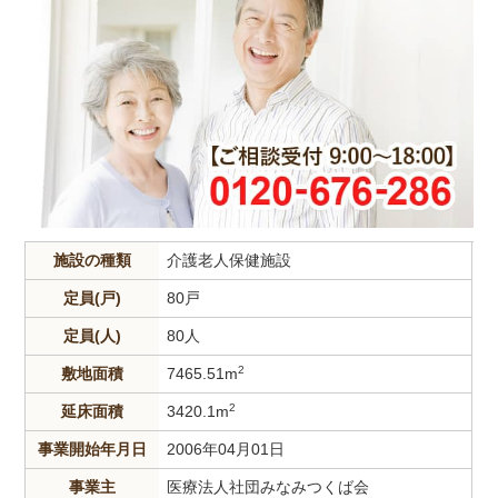
施設の種類
介護老人保健施設
定員(戸)
80戸
定員(人)
80人
2
敷地面積
7465.51m
2
延床面積
3420.1m
事業開始年月日
2006年04月01日
事業主
医療法人社団みなみつくば会