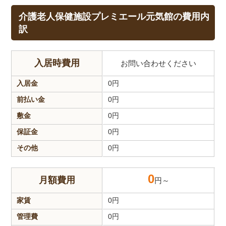
介護老人保健施設プレミエール元気館の費用内
訳
入居時費用
お問い合わせください
入居金
0
円
前払い金
0
円
敷金
0
円
保証金
0
円
その他
0
円
0
月額費用
円～
家賃
0
円
管理費
0
円