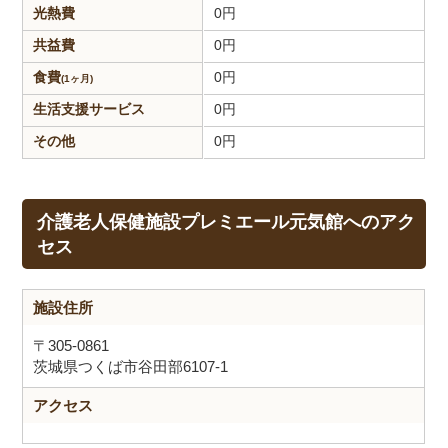
光熱費
0
円
共益費
0
円
食費
0
円
(1ヶ月)
生活支援
サービス
0
円
その他
0
円
介護老人保健施設プレミエール元気館へのアク
セス
施設住所
〒305-0861
茨城県つくば市谷田部6107-1
アクセス