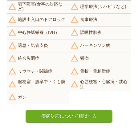
嚥下障害(食事の対応な
理学療法(リハビリなど)
ど)
施設出入口のドアロック
食事療法
中心静脈栄養（IVH）
誤嚥性肺炎
喘息・気管支炎
パーキンソン病
統合失調症
鬱病
リウマチ・関節症
骨折・骨粗鬆症
脳梗塞・脳卒中・くも膜
心筋梗塞・心臓病・狭心
下
症
ガン
疾病対応について相談する