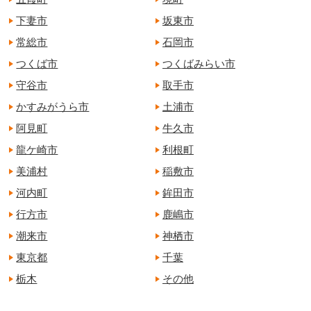
下妻市
坂東市
常総市
石岡市
つくば市
つくばみらい市
守谷市
取手市
かすみがうら市
土浦市
阿見町
牛久市
龍ケ崎市
利根町
美浦村
稲敷市
河内町
鉾田市
行方市
鹿嶋市
潮来市
神栖市
東京都
千葉
栃木
その他