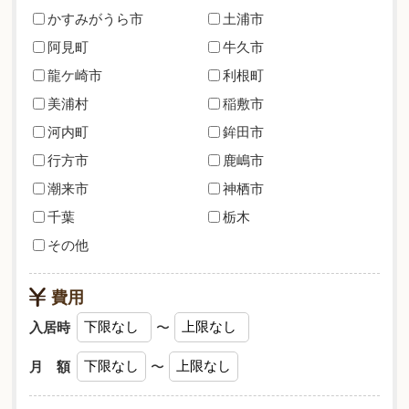
かすみがうら市
土浦市
阿見町
牛久市
龍ケ崎市
利根町
美浦村
稲敷市
河内町
鉾田市
行方市
鹿嶋市
潮来市
神栖市
千葉
栃木
その他
費用
入居時
〜
月 額
〜