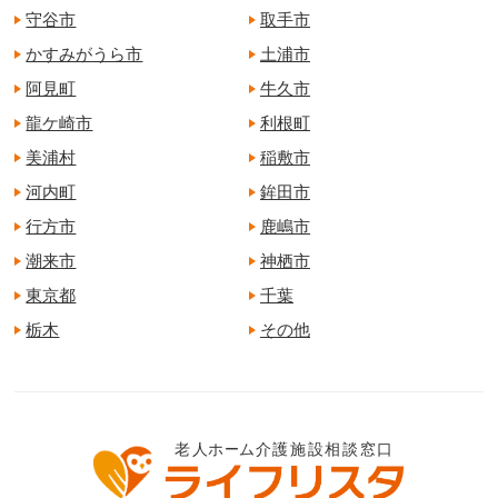
守谷市
取手市
かすみがうら市
土浦市
阿見町
牛久市
龍ケ崎市
利根町
美浦村
稲敷市
河内町
鉾田市
行方市
鹿嶋市
潮来市
神栖市
東京都
千葉
栃木
その他