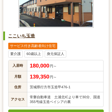
ここいち玉造
サービス付き高齢者向け住宅
要介護
60歳以上
身元保証人
180,000
入居時
円～
139,350
月額
円～
住所
茨城県行方市玉造甲476-1
常磐自動車道 土浦北ICより車で30分、国道
アクセス
355号線玉造ベイシアの裏