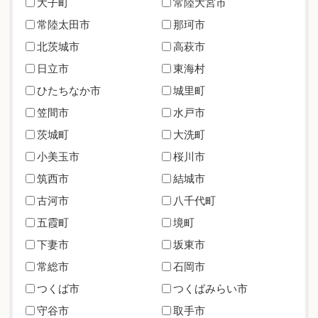
大子町
常陸大宮市
常陸太田市
那珂市
北茨城市
高萩市
日立市
東海村
ひたちなか市
城里町
笠間市
水戸市
茨城町
大洗町
小美玉市
桜川市
筑西市
結城市
古河市
八千代町
五霞町
境町
下妻市
坂東市
常総市
石岡市
つくば市
つくばみらい市
守谷市
取手市