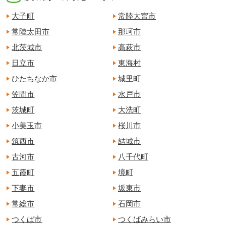
大子町
常陸大宮市
常陸太田市
那珂市
北茨城市
高萩市
日立市
東海村
ひたちなか市
城里町
笠間市
水戸市
茨城町
大洗町
小美玉市
桜川市
筑西市
結城市
古河市
八千代町
五霞町
境町
下妻市
坂東市
常総市
石岡市
つくば市
つくばみらい市