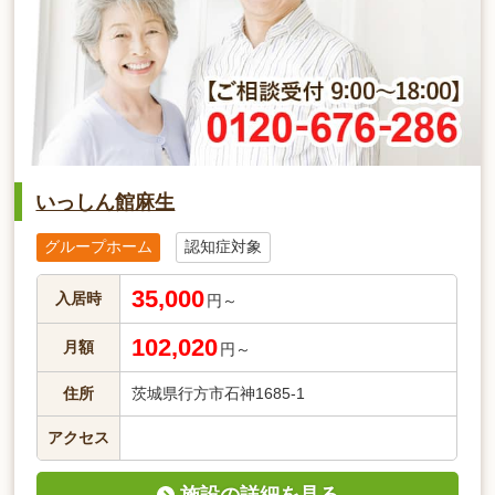
いっしん館麻生
グループホーム
認知症対象
35,000
入居時
円～
102,020
月額
円～
住所
茨城県行方市石神1685-1
アクセス
施設の詳細を見る