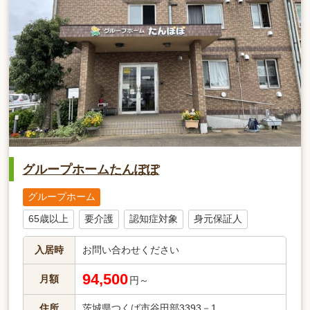
グループホームたんぽぽ
グループホーム
65歳以上
要介護
認知症対象
身元保証人
入居時
お問い合わせください
94,500
月額
円～
住所
茨城県つくば市谷田部3393－1