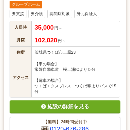
グループホーム
要支援
要介護
認知症対象
身元保証人
35,000
入居時
円～
102,020
月額
円～
住所
茨城県つくば市上原23
【車の場合】
常磐自動車道 桜土浦ICより５分
アクセス
【電車の場合】
つくばエクスプレス つくば駅よりバスで15
分
施設の詳細を見る
【無料】24時間受付中
0120-676-286