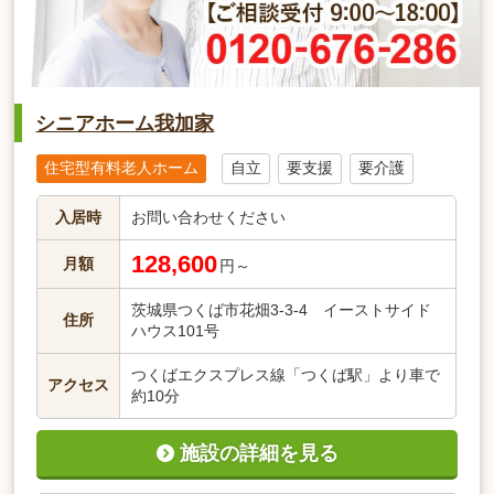
シニアホーム我加家
住宅型有料老人ホーム
自立
要支援
要介護
入居時
お問い合わせください
128,600
月額
円～
茨城県つくば市花畑3-3-4 イーストサイド
住所
ハウス101号
つくばエクスプレス線「つくば駅」より車で
アクセス
約10分
施設の詳細を見る