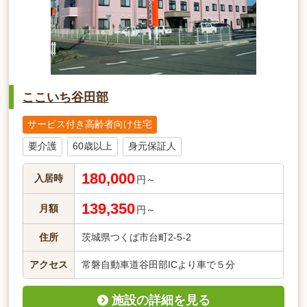
ここいち谷田部
サービス付き高齢者向け住宅
要介護
60歳以上
身元保証人
180,000
入居時
円～
139,350
月額
円～
住所
茨城県つくば市台町2-5-2
アクセス
常磐自動車道谷田部ICより車で５分
施設の詳細を見る