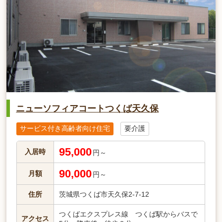
ニューソフィアコートつくば天久保
サービス付き高齢者向け住宅
要介護
95,000
入居時
円～
90,000
月額
円～
住所
茨城県つくば市天久保2-7-12
つくばエクスプレス線 つくば駅からバスで
アクセス