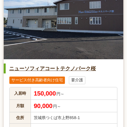
ニューソフィアコートテクノパーク桜
サービス付き高齢者向け住宅
要介護
150,000
入居時
円～
90,000
月額
円～
住所
茨城県つくば市上野858-1