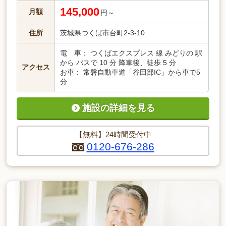
145,000
月額
円～
住所
茨城県つくば市台町2-3-10
電 車： つくばエクスプレス 線 みどりの 駅
から バスで 10 分 降車後、徒歩 5 分
アクセス
お車： 常磐自動車道「谷田部IC」から車で5
分
施設の詳細を見る
【無料】24時間受付中
0120-676-286