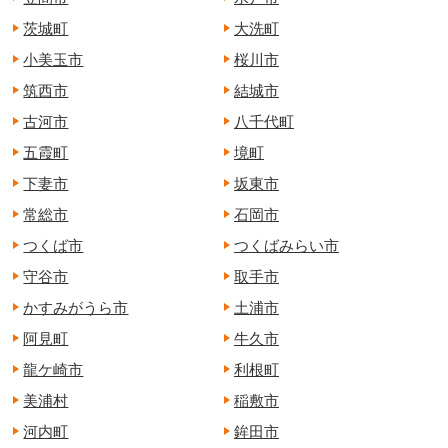
茨城町
大洗町
小美玉市
桜川市
筑西市
結城市
古河市
八千代町
五霞町
境町
下妻市
坂東市
常総市
石岡市
つくば市
つくばみらい市
守谷市
取手市
かすみがうら市
土浦市
阿見町
牛久市
龍ケ崎市
利根町
美浦村
稲敷市
河内町
鉾田市