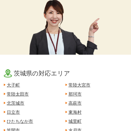
茨城県の対応エリア
大子町
常陸大宮市
常陸太田市
那珂市
北茨城市
高萩市
日立市
東海村
ひたちなか市
城里町
笠間市
水戸市