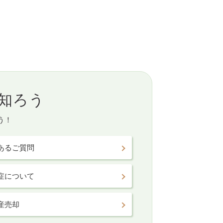
知ろう
う！
あるご質問
症について
産売却