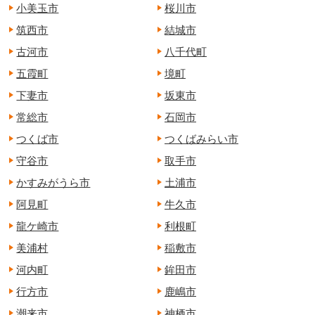
小美玉市
桜川市
筑西市
結城市
古河市
八千代町
五霞町
境町
下妻市
坂東市
常総市
石岡市
つくば市
つくばみらい市
守谷市
取手市
かすみがうら市
土浦市
阿見町
牛久市
龍ケ崎市
利根町
美浦村
稲敷市
河内町
鉾田市
行方市
鹿嶋市
潮来市
神栖市