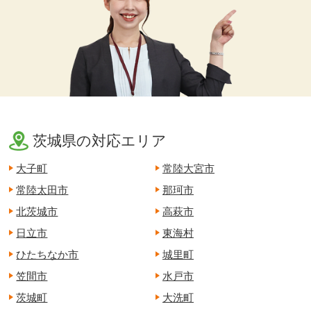
茨城県の対応エリア
大子町
常陸大宮市
常陸太田市
那珂市
北茨城市
高萩市
日立市
東海村
ひたちなか市
城里町
笠間市
水戸市
茨城町
大洗町