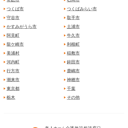
つくば市
つくばみらい市
守谷市
取手市
かすみがうら市
土浦市
阿見町
牛久市
龍ケ崎市
利根町
美浦村
稲敷市
河内町
鉾田市
行方市
鹿嶋市
潮来市
神栖市
東京都
千葉
栃木
その他