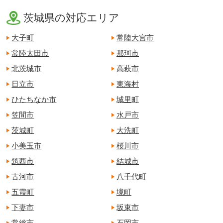
茨城県の対応エリア
大子町
常陸大宮市
常陸太田市
那珂市
北茨城市
高萩市
日立市
東海村
ひたちなか市
城里町
笠間市
水戸市
茨城町
大洗町
小美玉市
桜川市
筑西市
結城市
古河市
八千代町
五霞町
境町
下妻市
坂東市
常総市
石岡市