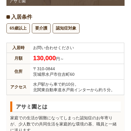
アサミ園
入居条件
65歳以上
要介護
認知症対象
入居時
お問い合わせください
130,000
月額
円～
〒310-0844
住所
茨城県水戸市住吉町60
水戸駅から車で約10分。
アクセス
北関東自動車道水戸南インターから約５分。
アサミ園とは
家庭での生活が困難になってしまった認知症のお年寄り
が、少人数での共同生活を家庭的な環境の基、職員と一緒
に送ります。