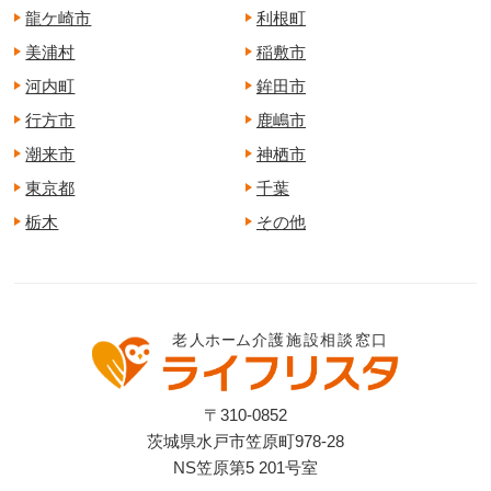
龍ケ崎市
利根町
美浦村
稲敷市
河内町
鉾田市
行方市
鹿嶋市
潮来市
神栖市
東京都
千葉
栃木
その他
〒310-0852
茨城県水戸市笠原町978-28
NS笠原第5 201号室