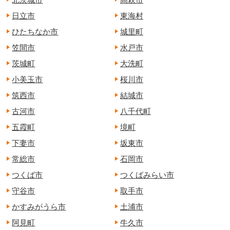
日立市
東海村
ひたちなか市
城里町
笠間市
水戸市
茨城町
大洗町
小美玉市
桜川市
筑西市
結城市
古河市
八千代町
五霞町
境町
下妻市
坂東市
常総市
石岡市
つくば市
つくばみらい市
守谷市
取手市
かすみがうら市
土浦市
阿見町
牛久市