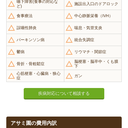
嚥下障害(食事の対応な
施設出入口のドアロック
ど)
食事療法
中心静脈栄養（IVH）
誤嚥性肺炎
喘息・気管支炎
パーキンソン病
統合失調症
鬱病
リウマチ・関節症
脳梗塞・脳卒中・くも膜
骨折・骨粗鬆症
下
心筋梗塞・心臓病・狭心
ガン
症
疾病対応について相談する
アサミ園の費用内訳