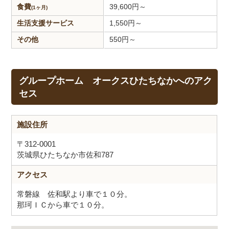
食費
39,600
円～
(1ヶ月)
生活支援
サービス
1,550
円～
その他
550
円～
グループホーム オークスひたちなかへのアク
セス
施設住所
〒312-0001
茨城県ひたちなか市佐和787
アクセス
常磐線 佐和駅より車で１０分。
那珂ＩＣから車で１０分。