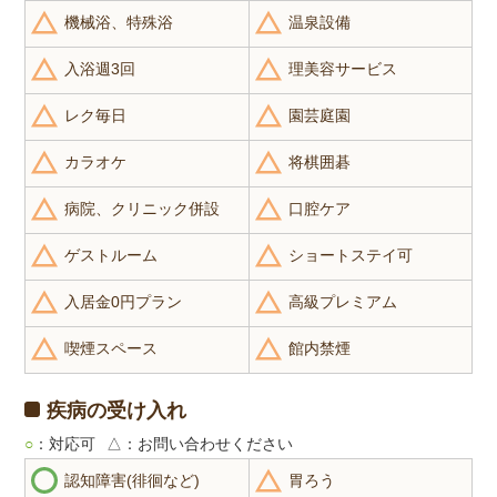
機械浴、特殊浴
温泉設備
入浴週3回
理美容サービス
レク毎日
園芸庭園
カラオケ
将棋囲碁
病院、クリニック併設
口腔ケア
ゲストルーム
ショートステイ可
入居金0円プラン
高級プレミアム
喫煙スペース
館内禁煙
疾病の受け入れ
○
：対応可
△
：お問い合わせください
認知障害(徘徊など)
胃ろう