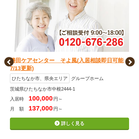
勝田ケアセンター そよ風(入居相談即日可能
7/13更新)
ひたちなか市、県央エリア
グループホーム
茨城県ひたちなか市中根2444-1
100,000
入居時
円～
137,000
月 額
円～
詳しく見る