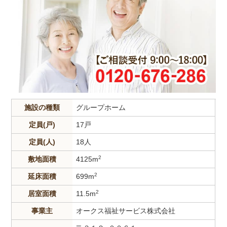
施設の種類
グループホーム
定員(戸)
17戸
定員(人)
18人
2
敷地面積
4125m
2
延床面積
699m
2
居室面積
11.5m
事業主
オークス福祉サービス株式会社