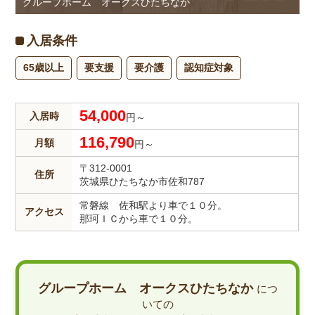
グループホーム オークスひたちなか
入居条件
65歳以上
要支援
要介護
認知症対象
54,000
入居時
円～
116,790
月額
円～
〒312-0001
住所
茨城県ひたちなか市佐和787
常磐線 佐和駅より車で１０分。
アクセス
那珂ＩＣから車で１０分。
グループホーム オークスひたちなか
につ
いての