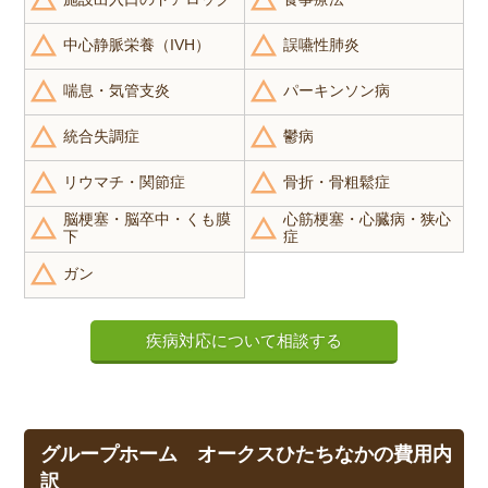
中心静脈栄養（IVH）
誤嚥性肺炎
喘息・気管支炎
パーキンソン病
統合失調症
鬱病
リウマチ・関節症
骨折・骨粗鬆症
脳梗塞・脳卒中・くも膜
心筋梗塞・心臓病・狭心
下
症
ガン
疾病対応について相談する
グループホーム オークスひたちなかの費用内
訳