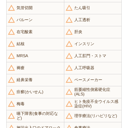
気管切開
たん吸引
バルーン
人工透析
在宅酸素
肝炎
結核
インスリン
MRSA
人工肛門・ストマ
褥瘡
人工呼吸器
経鼻栄養
ペースメーカー
筋萎縮性側索硬化症
疥癬(かいせん)
(ALS)
ヒト免疫不全ウイルス感
梅毒
染症(HIV)
嚥下障害(食事の対応な
理学療法(リハビリなど)
ど)
施設出入口のドアロック
食事療法