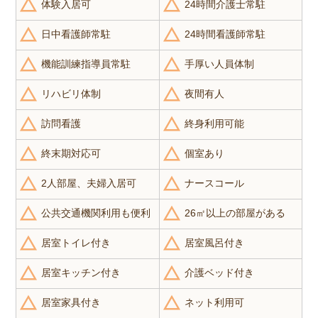
体験入居可
24時間介護士常駐
日中看護師常駐
24時間看護師常駐
機能訓練指導員常駐
手厚い人員体制
リハビリ体制
夜間有人
訪問看護
終身利用可能
終末期対応可
個室あり
2人部屋、夫婦入居可
ナースコール
公共交通機関利用も便利
26㎡以上の部屋がある
居室トイレ付き
居室風呂付き
居室キッチン付き
介護ベッド付き
居室家具付き
ネット利用可