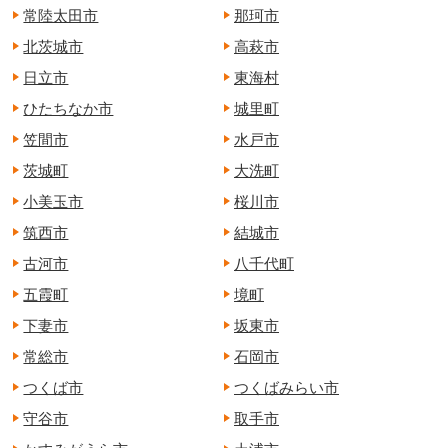
常陸太田市
那珂市
北茨城市
高萩市
日立市
東海村
ひたちなか市
城里町
笠間市
水戸市
茨城町
大洗町
小美玉市
桜川市
筑西市
結城市
古河市
八千代町
五霞町
境町
下妻市
坂東市
常総市
石岡市
つくば市
つくばみらい市
守谷市
取手市