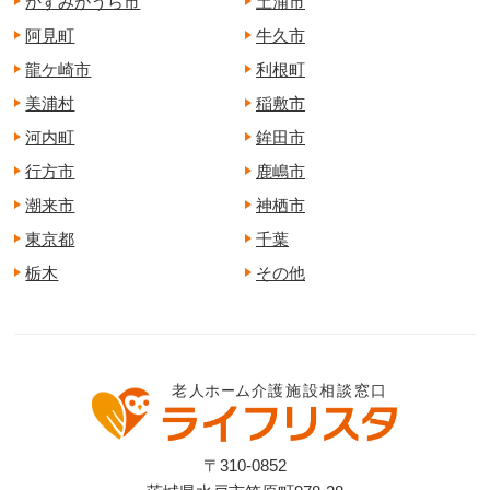
かすみがうら市
土浦市
阿見町
牛久市
龍ケ崎市
利根町
美浦村
稲敷市
河内町
鉾田市
行方市
鹿嶋市
潮来市
神栖市
東京都
千葉
栃木
その他
〒310-0852