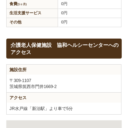
食費
0
円
(1ヶ月)
生活支援
サービス
0
円
その他
0
円
介護老人保健施設 協和ヘルシーセンターへの
アクセス
施設住所
〒309-1107
茨城県筑西市門井1669-2
アクセス
JR水戸線「新治駅」より車で5分