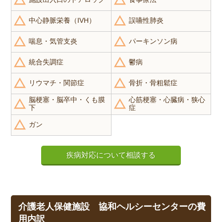
中心静脈栄養（IVH）
誤嚥性肺炎
喘息・気管支炎
パーキンソン病
統合失調症
鬱病
リウマチ・関節症
骨折・骨粗鬆症
脳梗塞・脳卒中・くも膜
心筋梗塞・心臓病・狭心
下
症
ガン
疾病対応について相談する
介護老人保健施設 協和ヘルシーセンターの費
用内訳