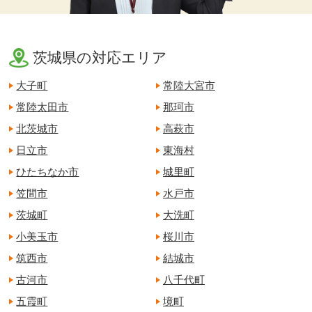
茨城県の対応エリア
大子町
常陸大宮市
常陸太田市
那珂市
北茨城市
高萩市
日立市
東海村
ひたちなか市
城里町
笠間市
水戸市
茨城町
大洗町
小美玉市
桜川市
筑西市
結城市
古河市
八千代町
五霞町
境町