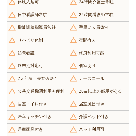
体験入居可
24時間介護士常駐
日中看護師常駐
24時間看護師常駐
機能訓練指導員常駐
手厚い人員体制
リハビリ体制
夜間有人
訪問看護
終身利用可能
終末期対応可
個室あり
2人部屋、夫婦入居可
ナースコール
公共交通機関利用も便利
26㎡以上の部屋がある
居室トイレ付き
居室風呂付き
居室キッチン付き
介護ベッド付き
居室家具付き
ネット利用可