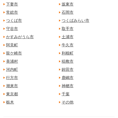
下妻市
坂東市
常総市
石岡市
つくば市
つくばみらい市
守谷市
取手市
かすみがうら市
土浦市
阿見町
牛久市
龍ケ崎市
利根町
美浦村
稲敷市
河内町
鉾田市
行方市
鹿嶋市
潮来市
神栖市
東京都
千葉
栃木
その他