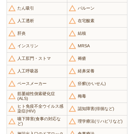
たん吸引
バルーン
人工透析
在宅酸素
肝炎
結核
インスリン
MRSA
人工肛門・ストマ
褥瘡
人工呼吸器
経鼻栄養
ペースメーカー
疥癬(かいせん)
筋萎縮性側索硬化症
梅毒
(ALS)
ヒト免疫不全ウイルス感
認知障害(徘徊など)
染症(HIV)
嚥下障害(食事の対応な
理学療法(リハビリなど)
ど)
施設出入口のドアロック
食事療法