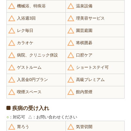
機械浴、特殊浴
温泉設備
入浴週3回
理美容サービス
レク毎日
園芸庭園
カラオケ
将棋囲碁
病院、クリニック併設
口腔ケア
ゲストルーム
ショートステイ可
入居金0円プラン
高級プレミアム
喫煙スペース
館内禁煙
疾病の受け入れ
○
：対応可
△
：お問い合わせください
胃ろう
気管切開