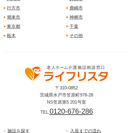
行方市
鹿嶋市
潮来市
神栖市
東京都
千葉
栃木
その他
〒310-0852
茨城県水戸市笠原町978-28
NS笠原第5 201号室
0120-676-286
TEL.
施設を探す
入居までの流れ