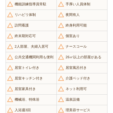
機能訓練指導員常駐
手厚い人員体制
リハビリ体制
夜間有人
訪問看護
終身利用可能
終末期対応可
個室あり
2人部屋、夫婦入居可
ナースコール
公共交通機関利用も便利
26㎡以上の部屋がある
居室トイレ付き
居室風呂付き
居室キッチン付き
介護ベッド付き
居室家具付き
ネット利用可
機械浴、特殊浴
温泉設備
入浴週3回
理美容サービス