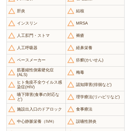
肝炎
結核
インスリン
MRSA
人工肛門・ストマ
褥瘡
人工呼吸器
経鼻栄養
ペースメーカー
疥癬(かいせん)
筋萎縮性側索硬化症
梅毒
(ALS)
ヒト免疫不全ウイルス感
認知障害(徘徊など)
染症(HIV)
嚥下障害(食事の対応な
理学療法(リハビリなど)
ど)
施設出入口のドアロック
食事療法
中心静脈栄養（IVH）
誤嚥性肺炎