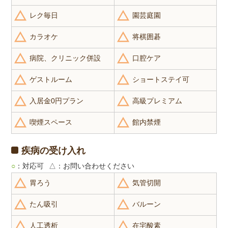
レク毎日
園芸庭園
カラオケ
将棋囲碁
病院、クリニック併設
口腔ケア
ゲストルーム
ショートステイ可
入居金0円プラン
高級プレミアム
喫煙スペース
館内禁煙
疾病の受け入れ
○
：対応可
△
：お問い合わせください
胃ろう
気管切開
たん吸引
バルーン
人工透析
在宅酸素