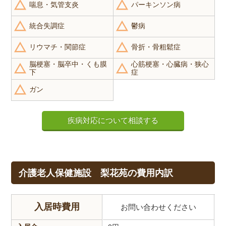
喘息・気管支炎
パーキンソン病
統合失調症
鬱病
リウマチ・関節症
骨折・骨粗鬆症
脳梗塞・脳卒中・くも膜
心筋梗塞・心臓病・狭心
下
症
ガン
疾病対応について相談する
介護老人保健施設 梨花苑の費用内訳
入居時費用
お問い合わせください