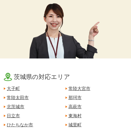
茨城県の対応エリア
大子町
常陸大宮市
常陸太田市
那珂市
北茨城市
高萩市
日立市
東海村
ひたちなか市
城里町