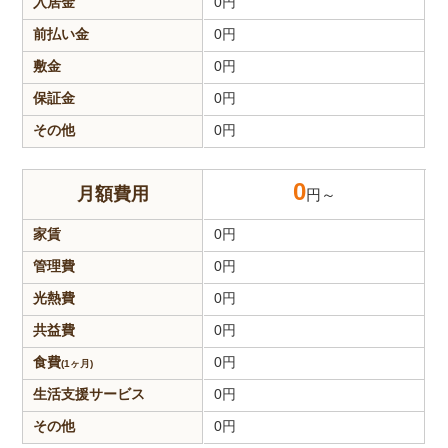
入居金
0
円
前払い金
0
円
敷金
0
円
保証金
0
円
その他
0
円
0
月額費用
円～
家賃
0
円
管理費
0
円
光熱費
0
円
共益費
0
円
食費
0
円
(1ヶ月)
生活支援
サービス
0
円
その他
0
円