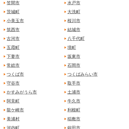
笠間市
水戸市
茨城町
大洗町
小美玉市
桜川市
筑西市
結城市
古河市
八千代町
五霞町
境町
下妻市
坂東市
常総市
石岡市
つくば市
つくばみらい市
守谷市
取手市
かすみがうら市
土浦市
阿見町
牛久市
龍ケ崎市
利根町
美浦村
稲敷市
河内町
鉾田市