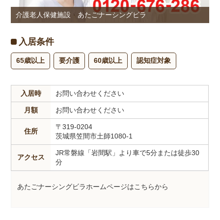
介護老人保健施設 あたごナーシングビラ
入居条件
65歳以上
要介護
60歳以上
認知症対象
入居時
お問い合わせください
月額
お問い合わせください
〒319-0204
住所
茨城県笠間市土師1080-1
JR常磐線「岩間駅」より車で5分または徒歩30
アクセス
分
あたごナーシングビラホームページはこちらから