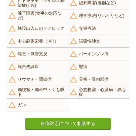
ヒト免疫不全ウイルス感
認知障害(徘徊など)
染症(HIV)
嚥下障害(食事の対応な
理学療法(リハビリなど)
ど)
施設出入口のドアロック
食事療法
中心静脈栄養（IVH）
誤嚥性肺炎
喘息・気管支炎
パーキンソン病
統合失調症
鬱病
リウマチ・関節症
骨折・骨粗鬆症
脳梗塞・脳卒中・くも膜
心筋梗塞・心臓病・狭心
下
症
ガン
疾病対応について相談する