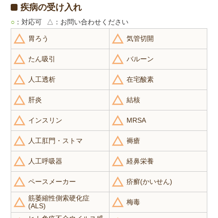
疾病の受け入れ
○
：対応可
△
：お問い合わせください
胃ろう
気管切開
たん吸引
バルーン
人工透析
在宅酸素
肝炎
結核
インスリン
MRSA
人工肛門・ストマ
褥瘡
人工呼吸器
経鼻栄養
ペースメーカー
疥癬(かいせん)
筋萎縮性側索硬化症
梅毒
(ALS)