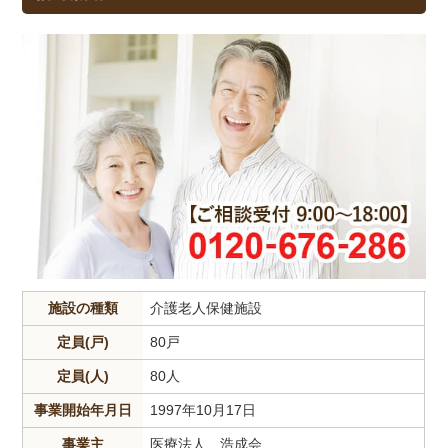
施設の種類
介護老人保健施設
定員(戸)
80戸
定員(人)
80人
事業開始年月日
1997年10月17日
事業主
医療法人 浩成会