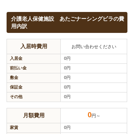
介護老人保健施設 あたごナーシングビラの費
用内訳
入居時費用
お問い合わせください
入居金
0
円
前払い金
0
円
敷金
0
円
保証金
0
円
その他
0
円
0
月額費用
円～
家賃
0
円