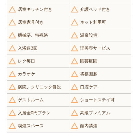
居室キッチン付き
介護ベッド付き
居室家具付き
ネット利用可
機械浴、特殊浴
温泉設備
入浴週3回
理美容サービス
レク毎日
園芸庭園
カラオケ
将棋囲碁
病院、クリニック併設
口腔ケア
ゲストルーム
ショートステイ可
入居金0円プラン
高級プレミアム
喫煙スペース
館内禁煙