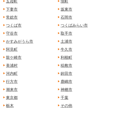
五霞町
境町
下妻市
坂東市
常総市
石岡市
つくば市
つくばみらい市
守谷市
取手市
かすみがうら市
土浦市
阿見町
牛久市
龍ケ崎市
利根町
美浦村
稲敷市
河内町
鉾田市
行方市
鹿嶋市
潮来市
神栖市
東京都
千葉
栃木
その他