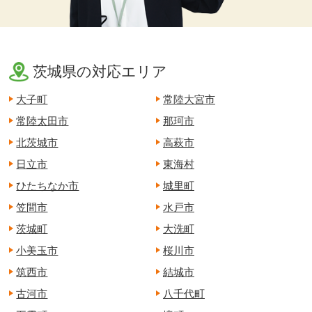
茨城県の対応エリア
大子町
常陸大宮市
常陸太田市
那珂市
北茨城市
高萩市
日立市
東海村
ひたちなか市
城里町
笠間市
水戸市
茨城町
大洗町
小美玉市
桜川市
筑西市
結城市
古河市
八千代町