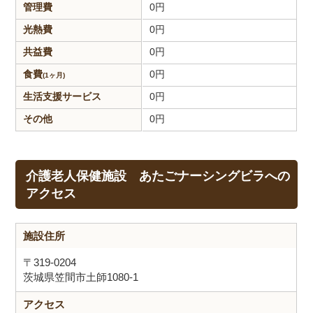
管理費
0
円
光熱費
0
円
共益費
0
円
食費
0
円
(1ヶ月)
生活支援
サービス
0
円
その他
0
円
介護老人保健施設 あたごナーシングビラへの
アクセス
施設住所
〒319-0204
茨城県笠間市土師1080-1
アクセス