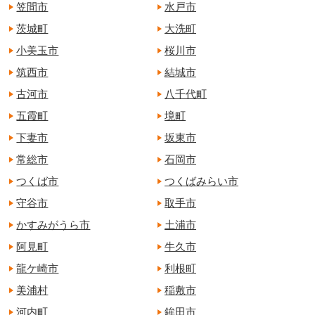
笠間市
水戸市
茨城町
大洗町
小美玉市
桜川市
筑西市
結城市
古河市
八千代町
五霞町
境町
下妻市
坂東市
常総市
石岡市
つくば市
つくばみらい市
守谷市
取手市
かすみがうら市
土浦市
阿見町
牛久市
龍ケ崎市
利根町
美浦村
稲敷市
河内町
鉾田市