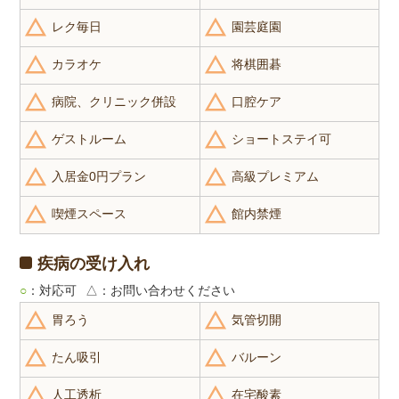
レク毎日
園芸庭園
カラオケ
将棋囲碁
病院、クリニック併設
口腔ケア
ゲストルーム
ショートステイ可
入居金0円プラン
高級プレミアム
喫煙スペース
館内禁煙
疾病の受け入れ
○
：対応可
△
：お問い合わせください
胃ろう
気管切開
たん吸引
バルーン
人工透析
在宅酸素