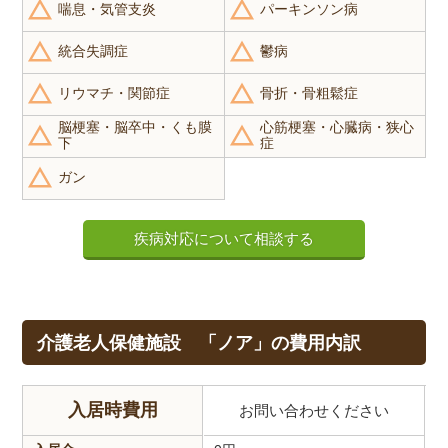
喘息・気管支炎
パーキンソン病
統合失調症
鬱病
リウマチ・関節症
骨折・骨粗鬆症
脳梗塞・脳卒中・くも膜
心筋梗塞・心臓病・狭心
下
症
ガン
疾病対応について相談する
介護老人保健施設 「ノア」の費用内訳
入居時費用
お問い合わせください