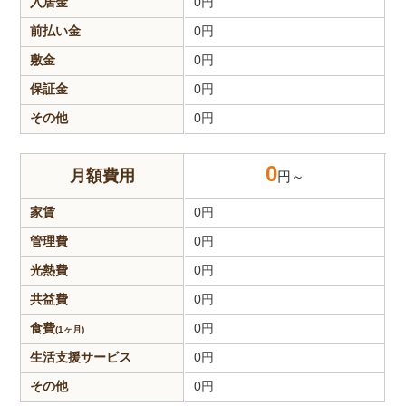
入居金
0
円
前払い金
0
円
敷金
0
円
保証金
0
円
その他
0
円
0
月額費用
円～
家賃
0
円
管理費
0
円
光熱費
0
円
共益費
0
円
食費
0
円
(1ヶ月)
生活支援
サービス
0
円
その他
0
円