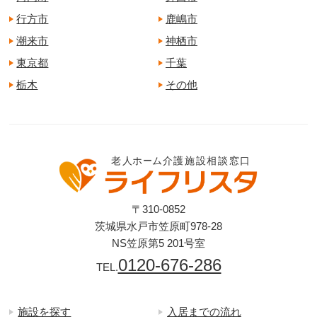
行方市
鹿嶋市
潮来市
神栖市
東京都
千葉
栃木
その他
〒310-0852
茨城県水戸市笠原町978-28
NS笠原第5 201号室
0120-676-286
TEL.
施設を探す
入居までの流れ