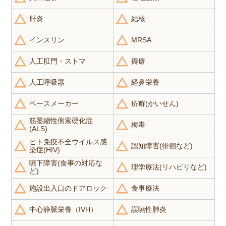
肝炎
結核
インスリン
MRSA
人工肛門・ストマ
褥瘡
人工呼吸器
経鼻栄養
ペースメーカー
疥癬(かいせん)
筋萎縮性側索硬化症
梅毒
(ALS)
ヒト免疫不全ウイルス感
認知障害(徘徊など)
染症(HIV)
嚥下障害(食事の対応な
理学療法(リハビリなど)
ど)
施設出入口のドアロック
食事療法
中心静脈栄養（IVH）
誤嚥性肺炎