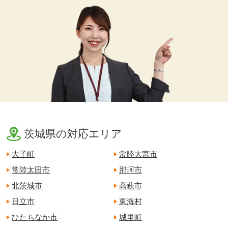
茨城県の対応エリア
大子町
常陸大宮市
常陸太田市
那珂市
北茨城市
高萩市
日立市
東海村
ひたちなか市
城里町