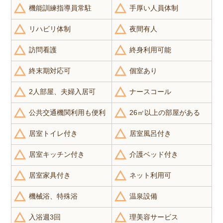
機能訓練指導員常駐
手厚い人員体制
リハビリ体制
夜間有人
訪問看護
終身利用可能
終末期対応可
個室あり
2人部屋、夫婦入居可
ナースコール
公共交通機関利用も便利
26㎡以上の部屋がある
居室トイレ付き
居室風呂付き
居室キッチン付き
介護ベッド付き
居室家具付き
ネット利用可
機械浴、特殊浴
温泉設備
入浴週3回
理美容サービス