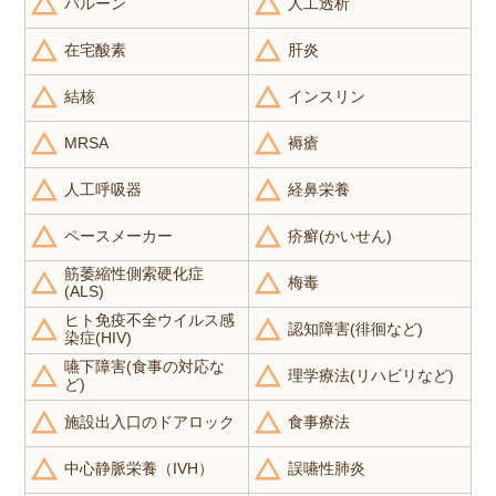
バルーン
人工透析
在宅酸素
肝炎
結核
インスリン
MRSA
褥瘡
人工呼吸器
経鼻栄養
ペースメーカー
疥癬(かいせん)
筋萎縮性側索硬化症
梅毒
(ALS)
ヒト免疫不全ウイルス感
認知障害(徘徊など)
染症(HIV)
嚥下障害(食事の対応な
理学療法(リハビリなど)
ど)
施設出入口のドアロック
食事療法
中心静脈栄養（IVH）
誤嚥性肺炎