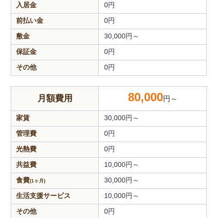
入居金
0
円
前払い金
0
円
敷金
30,000
円～
保証金
0
円
その他
0
円
80,000
月額費用
円～
家賃
30,000
円～
管理費
0
円
光熱費
0
円
共益費
10,000
円～
食費
30,000
円～
(1ヶ月)
生活支援
サービス
10,000
円～
その他
0
円