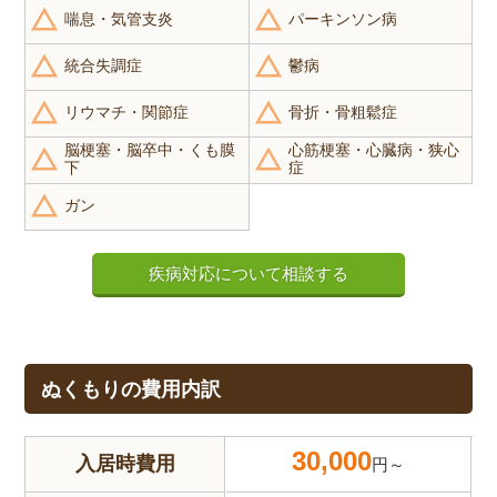
喘息・気管支炎
パーキンソン病
統合失調症
鬱病
リウマチ・関節症
骨折・骨粗鬆症
脳梗塞・脳卒中・くも膜
心筋梗塞・心臓病・狭心
下
症
ガン
疾病対応について相談する
ぬくもりの費用内訳
30,000
入居時費用
円～