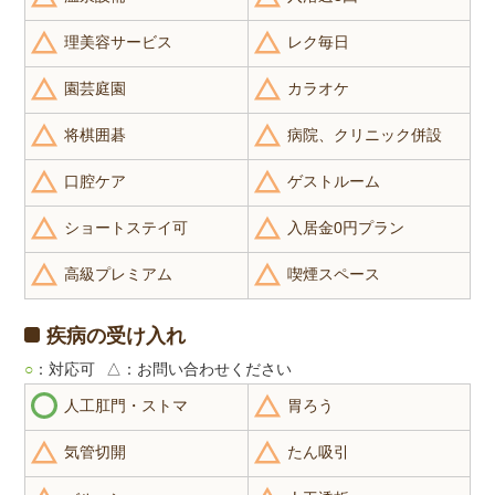
理美容サービス
レク毎日
園芸庭園
カラオケ
将棋囲碁
病院、クリニック併設
口腔ケア
ゲストルーム
ショートステイ可
入居金0円プラン
高級プレミアム
喫煙スペース
疾病の受け入れ
○
：対応可
△
：お問い合わせください
人工肛門・ストマ
胃ろう
気管切開
たん吸引