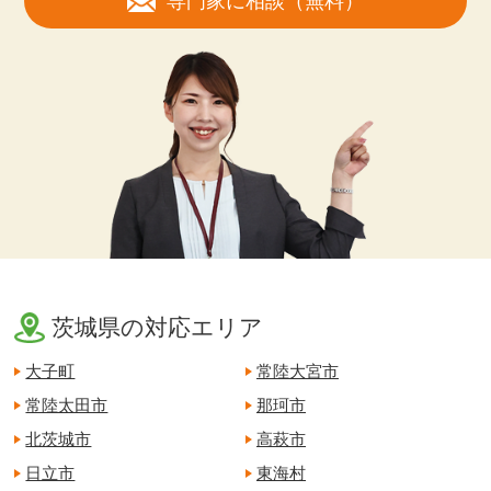
専門家に相談（無料）
茨城県の対応エリア
大子町
常陸大宮市
常陸太田市
那珂市
北茨城市
高萩市
日立市
東海村