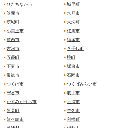
ひたちなか市
城里町
笠間市
水戸市
茨城町
大洗町
小美玉市
桜川市
筑西市
結城市
古河市
八千代町
五霞町
境町
下妻市
坂東市
常総市
石岡市
つくば市
つくばみらい市
守谷市
取手市
かすみがうら市
土浦市
阿見町
牛久市
龍ケ崎市
利根町