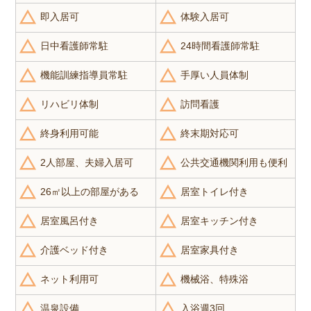
即入居可
体験入居可
日中看護師常駐
24時間看護師常駐
機能訓練指導員常駐
手厚い人員体制
リハビリ体制
訪問看護
終身利用可能
終末期対応可
2人部屋、夫婦入居可
公共交通機関利用も便利
26㎡以上の部屋がある
居室トイレ付き
居室風呂付き
居室キッチン付き
介護ベッド付き
居室家具付き
ネット利用可
機械浴、特殊浴
温泉設備
入浴週3回