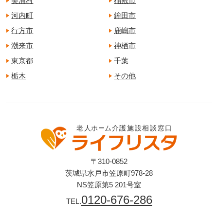
美浦村
稲敷市
河内町
鉾田市
行方市
鹿嶋市
潮来市
神栖市
東京都
千葉
栃木
その他
〒310-0852
茨城県水戸市笠原町978-28
NS笠原第5 201号室
0120-676-286
TEL.