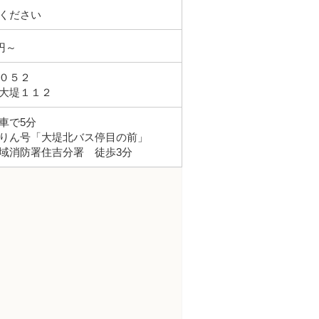
ください
円～
０５２
大堤１１２
車で5分
りん号「大堤北バス停目の前」
域消防署住吉分署 徒歩3分