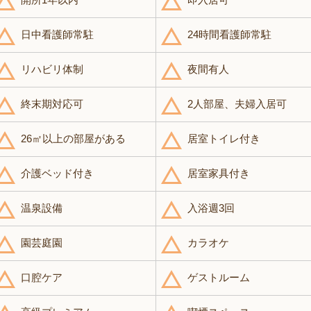
日中看護師常駐
24時間看護師常駐
リハビリ体制
夜間有人
終末期対応可
2人部屋、夫婦入居可
26㎡以上の部屋がある
居室トイレ付き
介護ベッド付き
居室家具付き
温泉設備
入浴週3回
園芸庭園
カラオケ
口腔ケア
ゲストルーム