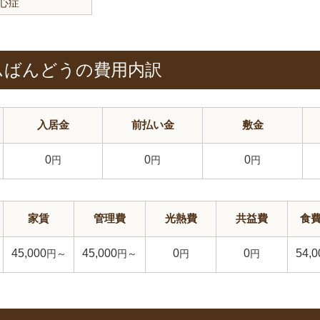
心症
ムばんどうの費用内訳
入居金
前払い金
敷金
0
0
0
円
円
円
家賃
管理費
光熱費
共益費
食
45,000
45,000
0
0
54,0
円～
円～
円
円