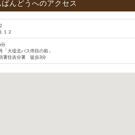
ムばんどうへのアクセス
２
１１２
5分
号「大堤北バス停目の前」
防署住吉分署 徒歩3分