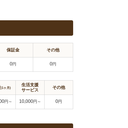
保証金
その他
0
0
円
円
生活支援
費
その他
(1ヶ月)
サービス
00
10,000
0
円～
円～
円