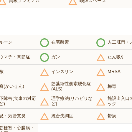
高級プレミアム
喫煙スペース
ルーン
在宅酸素
人工肛門・
ウマチ・関節症
ガン
たん吸引
核
インスリン
MRSA
筋萎縮性側索硬化症
癬(かいせん)
梅毒
(ALS)
下障害(食事の対応
理学療法(リハビリな
施設出入口
ど)
ど)
ック
息・気管支炎
統合失調症
鬱病
筋梗塞・心臓病・