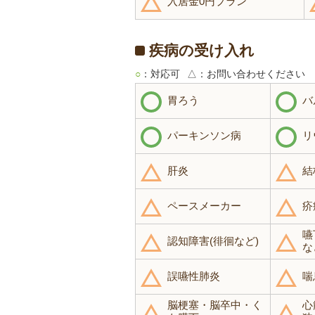
入居金0円プラン
疾病の受け入れ
○
：対応可
△
：お問い合わせください
胃ろう
バ
パーキンソン病
リ
肝炎
結
ペースメーカー
疥
嚥
認知障害(徘徊など)
な
誤嚥性肺炎
喘
脳梗塞・脳卒中・く
心