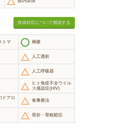
館内禁煙
疾病対応について相談する
ストマ
褥瘡
人工透析
人工呼吸器
ヒト免疫不全ウイル
ス感染症(HIV)
のドアロ
食事療法
骨折・骨粗鬆症