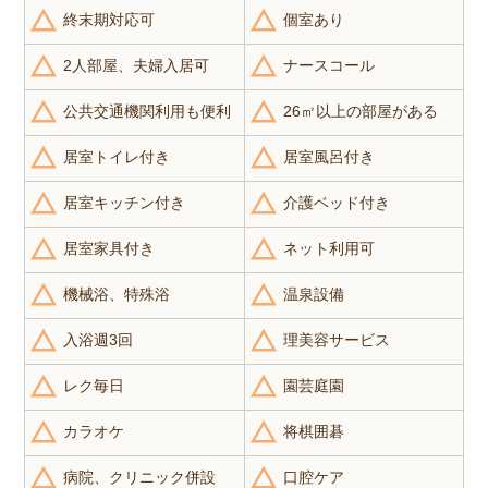
終末期対応可
個室あり
2人部屋、夫婦入居可
ナースコール
公共交通機関利用も便利
26㎡以上の部屋がある
居室トイレ付き
居室風呂付き
居室キッチン付き
介護ベッド付き
居室家具付き
ネット利用可
機械浴、特殊浴
温泉設備
入浴週3回
理美容サービス
レク毎日
園芸庭園
カラオケ
将棋囲碁
病院、クリニック併設
口腔ケア