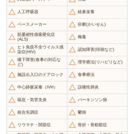
人工呼吸器
経鼻栄養
ペースメーカー
疥癬(かいせん)
筋萎縮性側索硬化症
梅毒
(ALS)
ヒト免疫不全ウイルス感
認知障害(徘徊など)
染症(HIV)
嚥下障害(食事の対応な
理学療法(リハビリなど)
ど)
施設出入口のドアロック
食事療法
中心静脈栄養（IVH）
誤嚥性肺炎
喘息・気管支炎
パーキンソン病
統合失調症
鬱病
リウマチ・関節症
骨折・骨粗鬆症