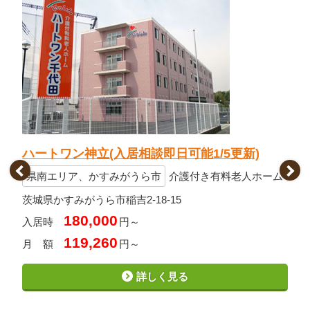
0
ハートワン神立(入居相談即日可能1/5更新)
県南エリア、かすみがうら市
介護付き有料老人ホーム
茨城県かすみがうら市稲吉2-18-15
180,000
入居時
円～
119,260
月 額
円～
詳しく見る