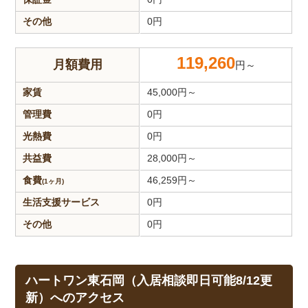
その他
0
円
119,260
月額費用
円～
家賃
45,000
円～
管理費
0
円
光熱費
0
円
共益費
28,000
円～
食費
46,259
円～
(1ヶ月)
生活支援
サービス
0
円
その他
0
円
ハートワン東石岡（入居相談即日可能8/12更
新）へのアクセス