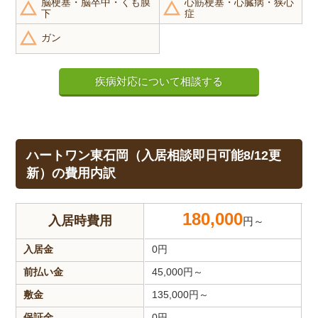
脳梗塞・脳卒中・くも膜
心筋梗塞・心臓病・狭心
下
症
ガン
疾病対応について相談する
ハートワン東石岡（入居相談即日可能8/12更
新）の費用内訳
180,000
入居時費用
円～
入居金
0
円
前払い金
45,000
円～
敷金
135,000
円～
保証金
0
円