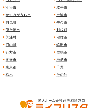
守谷市
取手市
かすみがうら市
土浦市
阿見町
牛久市
龍ケ崎市
利根町
美浦村
稲敷市
河内町
鉾田市
行方市
鹿嶋市
潮来市
神栖市
東京都
千葉
栃木
その他