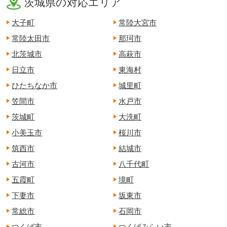
茨城県の対応エリア
大子町
常陸大宮市
常陸太田市
那珂市
北茨城市
高萩市
日立市
東海村
ひたちなか市
城里町
笠間市
水戸市
茨城町
大洗町
小美玉市
桜川市
筑西市
結城市
古河市
八千代町
五霞町
境町
下妻市
坂東市
常総市
石岡市
つくば市
つくばみらい市