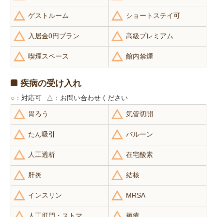
ゲストルーム
ショートステイ可
入居金0円プラン
高級プレミアム
喫煙スペース
館内禁煙
疾病の受け入れ
○
：対応可
△
：お問い合わせください
胃ろう
気管切開
たん吸引
バルーン
人工透析
在宅酸素
肝炎
結核
インスリン
MRSA
人工肛門・ストマ
褥瘡