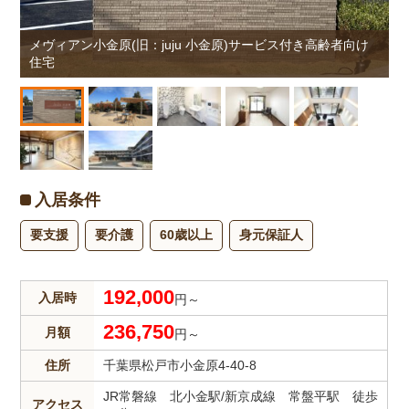
け
メヴィアン小金原(旧：juju 小金原)サービス付き高齢者向け
住宅
入居条件
要支援
要介護
60歳以上
身元保証人
192,000
入居時
円～
236,750
月額
円～
住所
千葉県松戸市小金原4-40-8
JR常磐線 北小金駅/新京成線 常盤平駅 徒歩
アクセス