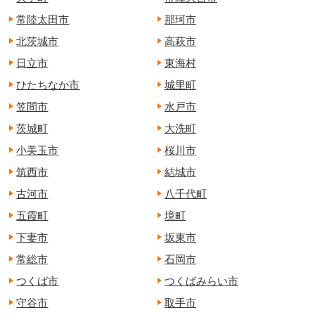
常陸太田市
那珂市
北茨城市
高萩市
日立市
東海村
ひたちなか市
城里町
笠間市
水戸市
茨城町
大洗町
小美玉市
桜川市
筑西市
結城市
古河市
八千代町
五霞町
境町
下妻市
坂東市
常総市
石岡市
つくば市
つくばみらい市
守谷市
取手市