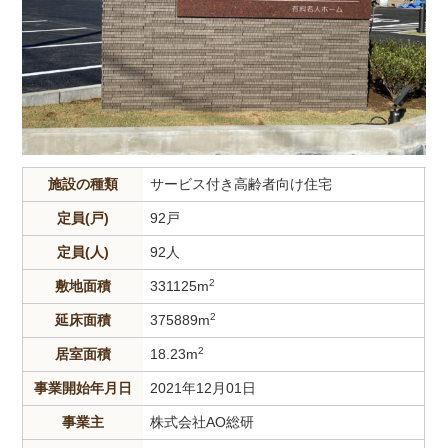
施設の種類
サービス付き高齢者向け住宅
定員(戸)
92戸
定員(人)
92人
2
敷地面積
331125m
2
延床面積
375889m
2
居室面積
18.23m
事業開始年月日
2021年12月01日
事業主
株式会社AO総研