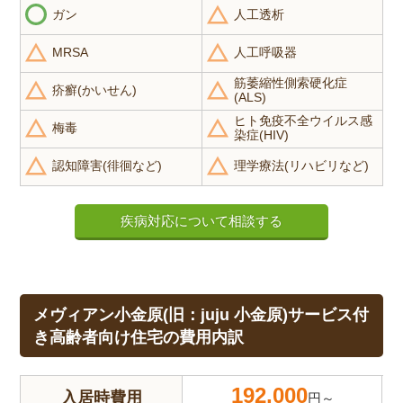
ガン
人工透析
MRSA
人工呼吸器
筋萎縮性側索硬化症
疥癬(かいせん)
(ALS)
ヒト免疫不全ウイルス感
梅毒
染症(HIV)
認知障害(徘徊など)
理学療法(リハビリなど)
疾病対応について相談する
メヴィアン小金原(旧：juju 小金原)サービス付
き高齢者向け住宅の費用内訳
192,000
入居時費用
円～