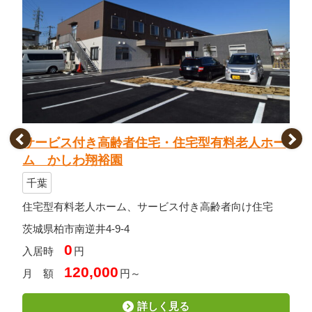
サービス付き高齢者住宅・住宅型有料老人ホー
ム かしわ翔裕園
付
千葉
住宅型有料老人ホーム、サービス付き高齢者向け住宅
茨城県柏市南逆井4-9-4
0
入居時
円
120,000
月 額
円～
詳しく見る