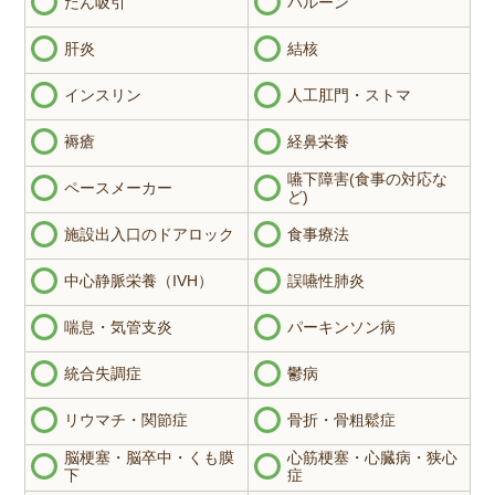
たん吸引
バルーン
肝炎
結核
インスリン
人工肛門・ストマ
褥瘡
経鼻栄養
嚥下障害(食事の対応な
ペースメーカー
ど)
施設出入口のドアロック
食事療法
中心静脈栄養（IVH）
誤嚥性肺炎
喘息・気管支炎
パーキンソン病
統合失調症
鬱病
リウマチ・関節症
骨折・骨粗鬆症
脳梗塞・脳卒中・くも膜
心筋梗塞・心臓病・狭心
下
症