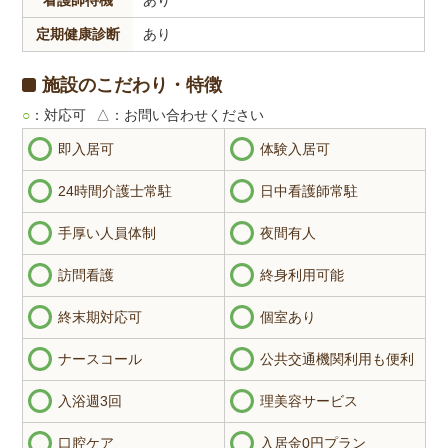
看護師待機
あり
定期健康診断
あり
施設のこだわり・特徴
○
：対応可
△
：お問い合わせください
即入居可
体験入居可
24時間介護士常駐
日中看護師常駐
手厚い人員体制
夜間有人
訪問看護
終身利用可能
終末期対応可
個室あり
ナースコール
公共交通機関利用も便利
入浴週3回
理美容サービス
口腔ケア
入居金0円プラン