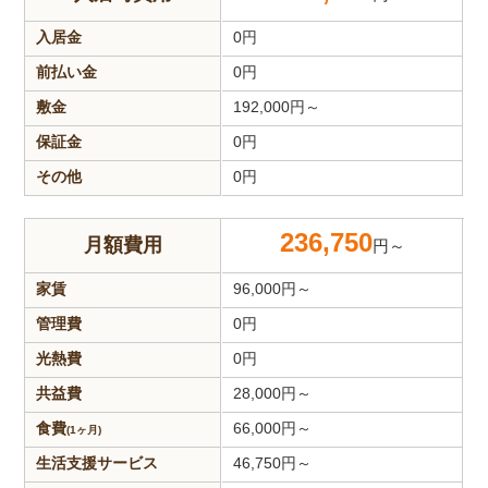
入居金
0
円
前払い金
0
円
敷金
192,000
円～
保証金
0
円
その他
0
円
236,750
月額費用
円～
家賃
96,000
円～
管理費
0
円
光熱費
0
円
共益費
28,000
円～
食費
66,000
円～
(1ヶ月)
生活支援
サービス
46,750
円～