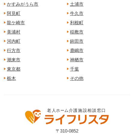
かすみがうら市
土浦市
阿見町
牛久市
龍ケ崎市
利根町
美浦村
稲敷市
河内町
鉾田市
行方市
鹿嶋市
潮来市
神栖市
東京都
千葉
栃木
その他
〒310-0852