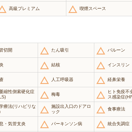
高級プレミアム
喫煙スペース
管切開
たん吸引
バルーン
炎
結核
インスリン
瘡
人工呼吸器
経鼻栄養
萎縮性側索硬化症
ヒト免疫不
梅毒
LS)
ス感染症(HI
学療法(リハビリな
施設出入口のドアロ
食事療法
)
ック
息・気管支炎
パーキンソン病
統合失調症