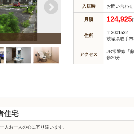
入居時
お問い合わせ
124,925
月額
〒3001532
住所
玄関
茨城県取手市谷
JR常磐線「
アクセス
歩20分
者住宅
一人お一人の心に寄り添います。