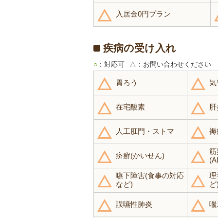
入居金0円プラン
疾病の受け入れ
○
：対応可
△
：お問い合わせください
胃ろう
気
在宅酸素
肝
人工肛門・ストマ
褥
筋
疥癬(かいせん)
(A
嚥下障害(食事の対応
理
など)
ど
誤嚥性肺炎
喘