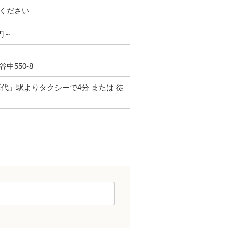
ください
円～
中550-8
プレイルーム
藤代」駅よりタクシーで4分 または 徒