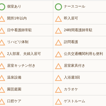
個室あり
ナースコール
開所1年以内
即入居可
日中看護師常駐
24時間看護師常駐
リハビリ体制
訪問看護
2人部屋、夫婦入居可
公共交通機関利用も便利
居室キッチン付き
居室家具付き
温泉設備
入浴週3回
園芸庭園
カラオケ
口腔ケア
ゲストルーム