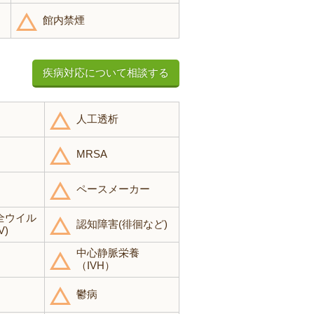
館内禁煙
疾病対応について相談する
人工透析
MRSA
ペースメーカー
全ウイル
認知障害(徘徊など)
V)
中心静脈栄養
（IVH）
鬱病