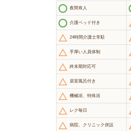
夜間有人
介護ベッド付き
24時間介護士常駐
手厚い人員体制
終末期対応可
居室風呂付き
機械浴、特殊浴
レク毎日
病院、クリニック併設