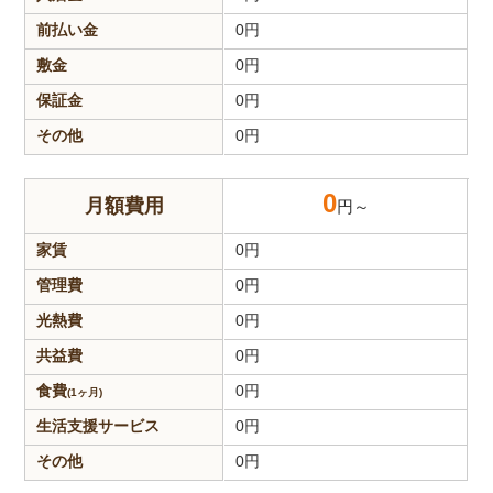
前払い金
0
円
敷金
0
円
保証金
0
円
その他
0
円
0
月額費用
円～
家賃
0
円
管理費
0
円
光熱費
0
円
共益費
0
円
食費
0
円
(1ヶ月)
生活支援
サービス
0
円
その他
0
円