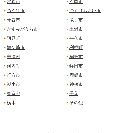
常総市
石岡市
つくば市
つくばみらい市
守谷市
取手市
かすみがうら市
土浦市
阿見町
牛久市
龍ケ崎市
利根町
美浦村
稲敷市
河内町
鉾田市
行方市
鹿嶋市
潮来市
神栖市
東京都
千葉
栃木
その他