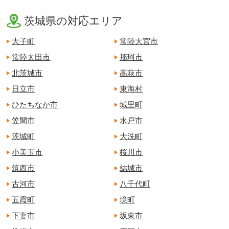
茨城県の対応エリア
大子町
常陸大宮市
常陸太田市
那珂市
北茨城市
高萩市
日立市
東海村
ひたちなか市
城里町
笠間市
水戸市
茨城町
大洗町
小美玉市
桜川市
筑西市
結城市
古河市
八千代町
五霞町
境町
下妻市
坂東市