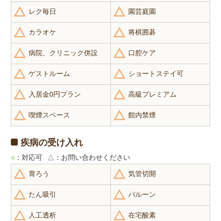
レク毎日
園芸庭園
カラオケ
将棋囲碁
病院、クリニック併設
口腔ケア
ゲストルーム
ショートステイ可
入居金0円プラン
高級プレミアム
喫煙スペース
館内禁煙
疾病の受け入れ
○
：対応可
△
：お問い合わせください
胃ろう
気管切開
たん吸引
バルーン
人工透析
在宅酸素