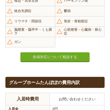
喘息・気管支炎
パーキンソン病
統合失調症
鬱病
リウマチ・関節症
骨折・骨粗鬆症
脳梗塞・脳卒中・くも膜
心筋梗塞・心臓病・狭心
下
症
ガン
疾病対応について相談する
グループホームたんぽぽの費用内訳
入居時費用
お問い合わせください
入居金
0
円