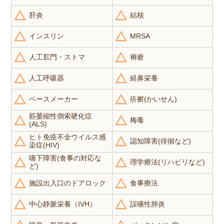
肝炎
結核
インスリン
MRSA
人工肛門・ストマ
褥瘡
人工呼吸器
経鼻栄養
ペースメーカー
疥癬(かいせん)
筋萎縮性側索硬化症
梅毒
(ALS)
ヒト免疫不全ウイルス感
認知障害(徘徊など)
染症(HIV)
嚥下障害(食事の対応な
理学療法(リハビリなど)
ど)
施設出入口のドアロック
食事療法
中心静脈栄養（IVH）
誤嚥性肺炎