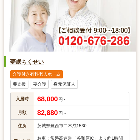
夢眠ちくせい
介護付き有料老人ホーム
要支援
要介護
身元保証人
68,000
入居時
円～
82,880
月額
円～
住所
茨城県筑西市二木成1530
お車：常磐高速道「谷和原IC」より約1時間