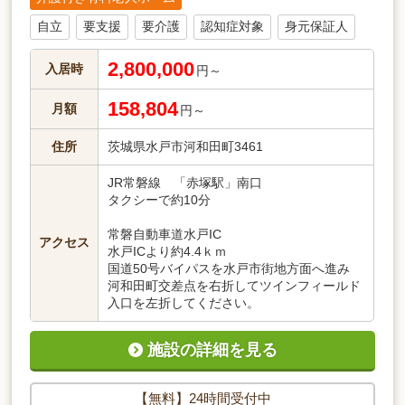
自立
要支援
要介護
認知症対象
身元保証人
2,800,000
入居時
円～
158,804
月額
円～
住所
茨城県水戸市河和田町3461
JR常磐線 「赤塚駅」南口
タクシーで約10分
常磐自動車道水戸IC
アクセス
水戸ICより約4.4ｋｍ
国道50号バイパスを水戸市街地方面へ進み
河和田町交差点を右折してツインフィールド
入口を左折してください。
施設の詳細を見る
【無料】24時間受付中