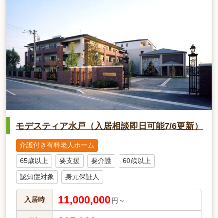
モデスティア水戸（入居相談即日可能7/6更新）
介護付き有料老人ホーム
65歳以上
要支援
要介護
60歳以上
認知症対象
身元保証人
11,000,000
入居時
円～