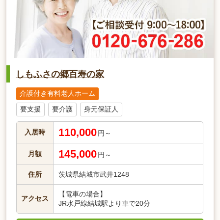
しもふさの郷百寿の家
介護付き有料老人ホーム
要支援
要介護
身元保証人
110,000
入居時
円～
145,000
月額
円～
住所
茨城県結城市武井1248
【電車の場合】
アクセス
JR水戸線結城駅より車で20分