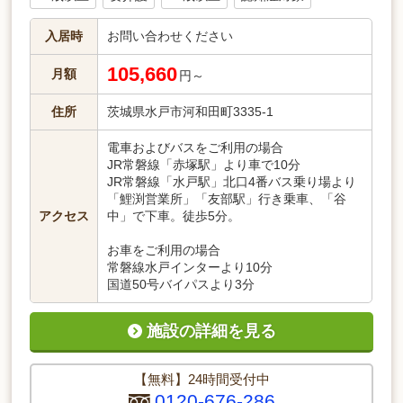
入居時
お問い合わせください
105,660
月額
円～
住所
茨城県水戸市河和田町3335-1
電車およびバスをご利用の場合
JR常磐線「赤塚駅」より車で10分
JR常磐線「水戸駅」北口4番バス乗り場より
「鯉渕営業所」「友部駅」行き乗車、「谷
アクセス
中」で下車。徒歩5分。
お車をご利用の場合
常磐線水戸インターより10分
国道50号バイパスより3分
施設の詳細を見る
【無料】24時間受付中
0120-676-286