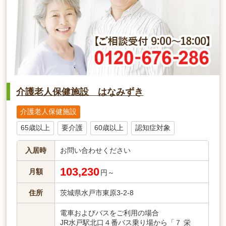
介護老人保健施設 はなみずき
介護老人保健施設
65歳以上
要介護
60歳以上
認知症対象
入居時
お問い合わせください
103,230
月額
円～
住所
茨城県水戸市東原3-2-8
電車およびバスをご利用の場合
JR水戸駅北口４番バス乗り場から「７ 栄