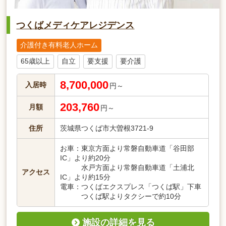
つくばメディケアレジデンス
介護付き有料老人ホーム
65歳以上
自立
要支援
要介護
8,700,000
入居時
円～
203,760
月額
円～
住所
茨城県つくば市大曽根3721-9
お車：東京方面より常磐自動車道「谷田部
IC」より約20分
水戸方面より常磐自動車道「土浦北
アクセス
IC」より約15分
電車：つくばエクスプレス「つくば駅」下車
つくば駅よりタクシーで約10分
施設の詳細を見る