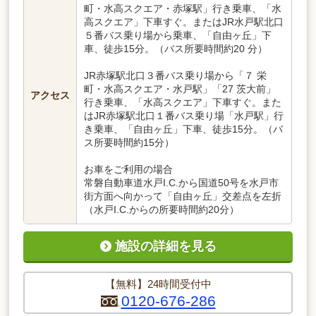
町・水高スクエア・赤塚駅」行き乗車、「水
高スクエア」下車すぐ。またはJR水戸駅北口
５番バス乗り場から乗車、「自由ヶ丘」下
車、徒歩15分。（バス所要時間約20 分）
JR赤塚駅北口３番バス乗り場から「７ 栄
町・水高スクエア・水戸駅」「27 茨大前」
アクセス
行き乗車、「水高スクエア」下車すぐ。また
はJR赤塚駅北口１番バス乗り場「水戸駅」行
き乗車、「自由ヶ丘」下車、徒歩15分。（バ
ス所要時間約15分）
お車をご利用の場合
常磐自動車道水戸I.C.から国道50号を水戸市
街方面へ向かって「自由ヶ丘」交差点を左折
（水戸I.C.からの所要時間約20分）
施設の詳細を見る
【無料】24時間受付中
0120-676-286