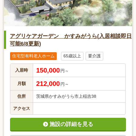
アグリケアガーデン かすみがうら(入居相談即日
可能6/8更新)
住宅型有料老人ホーム
65歳以上
要介護
150,000
入居時
円～
212,000
月額
円～
住所
茨城県かすみがうら市上稲吉38
アクセス
施設の詳細を見る