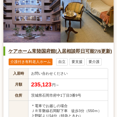
ケアホーム常陸国府館(入居相談即日可能7/6更新)
介護付き有料老人ホーム
自立
要支援
要介護
入居時
お問い合わせください
235,123
月額
円～
住所
茨城県石岡市府中1丁目3番9号
＊電車でお越しの場合
ＪＲ常磐線石岡駅下車 徒歩3分（550ｍ）
上野駅より54分（特急ときわ）